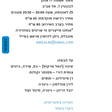
מאוד אשמח לראותך
לבונטין 7, תל אביב
25 לאוגוסט, שעה 20:00 – 20:30 מנגנים
מחיר רכישה מוקדמת: 60 ש"ח
מחיר בערב האירוע: 80 ש"ח
*אנחנו מייצרים טי שרטים במהדורה 
מוגבלת, ניתן להזמין מראש במייל 
REVIEWS
smigal88@gmail.com
על הבמה:
איגור (יגאל מרקוס) – בס, שירה, ביטים
צופית דורי – פסנתר וקולות
דן פינדלינג – תופים
לירן מנדלסון – גיטרה
יובל זריהן – גיטרה, סינת' ועוד
האזינו בסטרימינג
בקרו באתר