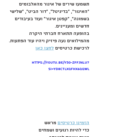
תשמעו שירים של איגור מהאלבומים 
"האיגור", "בדיגיטל", "דור הביט", "שלישי 
בשמונה", "קפטן איגור" ועוד בעיבודים 
חדשים ומעניינים.
בהופעה תתארח חברתי היקרה 
מהמילואים נעה פיזיק ויהיו עוד הפתעות.
לרכישת כרטיסים 
לחצו כאן
https://youtu.be/y50-ZFFjnlU?
si=Yd8cTLXqFHX6QQwL
הזמינו כרטיסים
 מראש
כדי להיות רגועים ושמחים