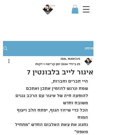
IGOR איגור
פוסט
Igal Marcus
25 ביולי 2024
זמן קריאה 1 דקות
איגור לייב בלבונטין 7
היי חברים וחברות,
שמח ונרגש להזמין אתכן ואתכם 
להופעה חיה של איגור עם הרכב נגנים 
משובח וחדש
הכל כדי שיזוז הגוף, יפתח הלב ויעוף 
המוח
נחגוג את צאת האלבום החדש "מתחיל 
מאפס" 