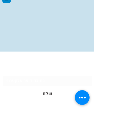
איגור IGOR
טופס מנוי
שלח
הצהרת נגישות
smigal88@gmail.com